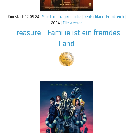
Kinostart: 12.09.24
Spielfilm
;
Tragikomödie
Deutschland
;
Frankreich
2024
Filmwecker
Treasure - Familie ist ein fremdes
Land