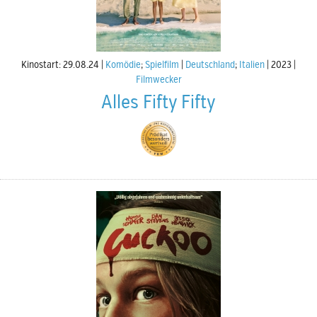
Kinostart: 29.08.24
Komödie
;
Spielfilm
Deutschland
;
Italien
2023
Filmwecker
Alles Fifty Fifty