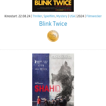
Kinostart: 22.08.24
Thriller
;
Spielfilm
;
Mystery
USA
2024
Filmwecker
Blink Twice