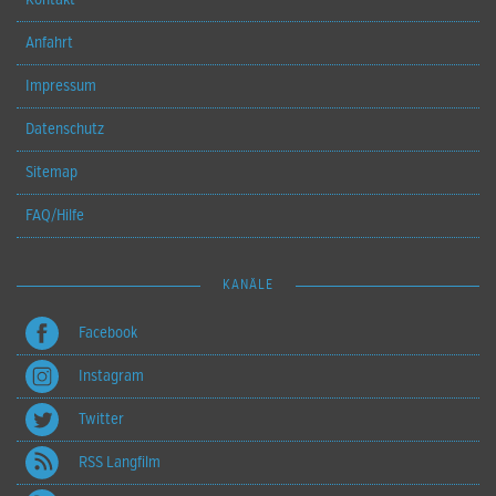
Anfahrt
Impressum
Datenschutz
Sitemap
FAQ/Hilfe
KANÄLE
Facebook
Instagram
Twitter
RSS Langfilm