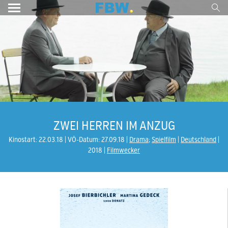
ZWEI HERREN IM ANZUG
Kinostart: 22.03.18
VÖ-Datum: 27.09.18
Drama
;
Spielfilm
Deutschland
2018
Filmwecker