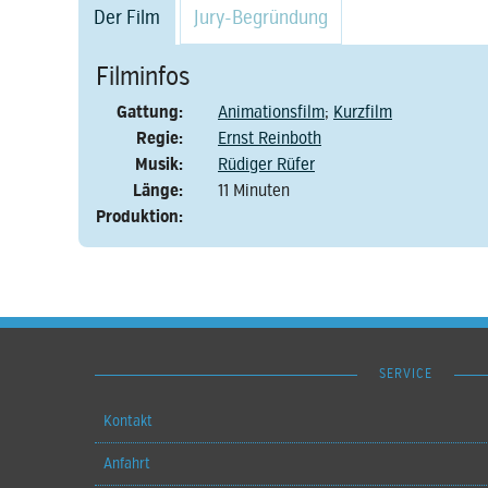
Der Film
Jury-Begründung
Filminfos
Gattung:
Animationsfilm
;
Kurzfilm
Regie:
Ernst Reinboth
Musik:
Rüdiger Rüfer
Länge:
11 Minuten
Produktion:
SERVICE
Kontakt
Anfahrt