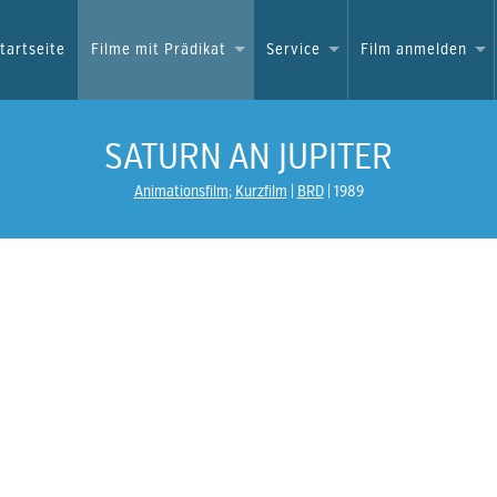
tartseite
Filme mit Prädikat
Service
Film anmelden
SATURN AN JUPITER
Animationsfilm
;
Kurzfilm
BRD
1989