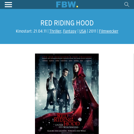
RED RIDING HOOD
Kinostart: 21.04.11
Thriller
;
Fantasy
USA
2011
Filmwecker