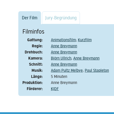
Der Film
Jury-Begründung
Filminfos
Gattung:
Animationsfilm
;
Kurzfilm
Regie:
Anne Breymann
Drehbuch:
Anne Breymann
Kamera:
Björn Ullrich
;
Anne Breymann
Schnitt:
Anne Breymann
Musik:
Adam Pultz Melbye
;
Paul Stapleton
Länge:
5 Minuten
Produktion:
Anne Breymann
Förderer:
KJDF