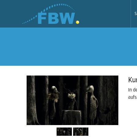
S
Ku
In d
aufs