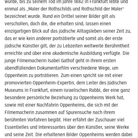
wurde, bis zu seinem Tod im Jahre 1882 in Frankfurt lebte und
einmal als „Maler der Rothschilds und Rothschild der Maler“
bezeichnet wurde. Rund ein Drittel seiner Bilder gilt als
verschollen, doch die, die erhalten sind, lassen einen
einzigartigen Blick auf das jüdische Alltagsleben seiner Zeit zu,
das er wie kein anderer porträtierte und somit als der erste
jüdische Künstler gilt, der zu Lebzeiten weltweite Berühmtheit
erreichte und über eine akademische Ausbildung verfügte. Die
junge Filmemacherin Isabel Gathof geht in ihrem ersten
abendfüllenden Dokumentarfilm verschiedene Wege, um
Oppenheim zu porträtieren. Zum einen spricht sie mit einer
promovierten Oppenheim-Expertin, dem Leiter des Jüdischen
Museums in Frankfurt, einem israelischen Rabbi, der eine ganz
besondere persönliche Beziehung zu Oppenheims Werk hat,
sowie mit einer Nachfahrin Oppenheims, die sich mit der
Filmemacherin zusammen auf Spurensuche nach ihrem
berühmten Vorfahren begibt. Hier erfährt der Zuschauer viel
Essentielles und Interessantes über den Künstler, seine Werke
und seine Zeit. Die erhaltenen Bilder Oppenheims werden dabei