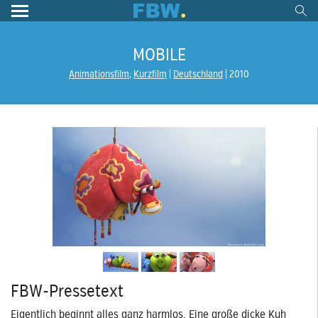
MOBILE
Animationsfilm
;
Kurzfilm
Deutschland
2010
FBW-Pressetext
Eigentlich beginnt alles ganz harmlos. Eine große dicke Kuh