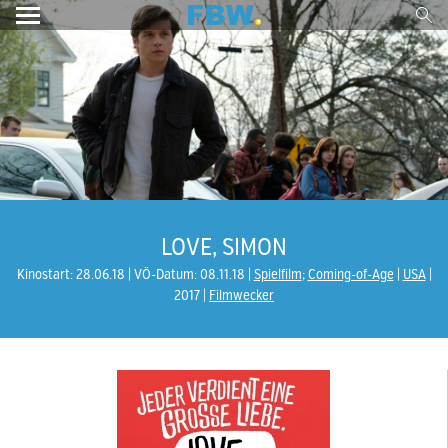
LOVE, SIMON
Kinostart: 28.06.18
VÖ-Datum: 08.11.18
Spielfilm
;
Coming-of-Age
USA
2017
Filmwecker