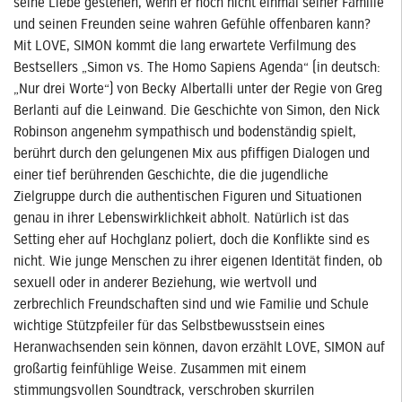
seine Liebe gestehen, wenn er noch nicht einmal seiner Familie
und seinen Freunden seine wahren Gefühle offenbaren kann?
Mit LOVE, SIMON kommt die lang erwartete Verfilmung des
Bestsellers „Simon vs. The Homo Sapiens Agenda“ (in deutsch:
„Nur drei Worte“) von Becky Albertalli unter der Regie von Greg
Berlanti auf die Leinwand. Die Geschichte von Simon, den Nick
Robinson angenehm sympathisch und bodenständig spielt,
berührt durch den gelungenen Mix aus pfiffigen Dialogen und
einer tief berührenden Geschichte, die die jugendliche
Zielgruppe durch die authentischen Figuren und Situationen
genau in ihrer Lebenswirklichkeit abholt. Natürlich ist das
Setting eher auf Hochglanz poliert, doch die Konflikte sind es
nicht. Wie junge Menschen zu ihrer eigenen Identität finden, ob
sexuell oder in anderer Beziehung, wie wertvoll und
zerbrechlich Freundschaften sind und wie Familie und Schule
wichtige Stützpfeiler für das Selbstbewusstsein eines
Heranwachsenden sein können, davon erzählt LOVE, SIMON auf
großartig feinfühlige Weise. Zusammen mit einem
stimmungsvollen Soundtrack, verschroben skurrilen