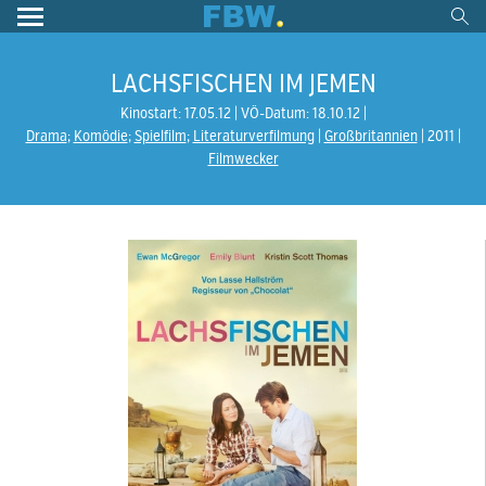
LACHSFISCHEN IM JEMEN
Kinostart: 17.05.12
VÖ-Datum: 18.10.12
Drama
;
Komödie
;
Spielfilm
;
Literaturverfilmung
Großbritannien
2011
Filmwecker