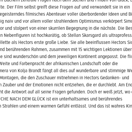
en Büchern zentrale Fragen nach dem Suchen und Finden von Glück, 
lte. Der Film selbst greift diese Fragen auf und verwandelt sie in ein
geisterndes filmisches Abenteuer voller überbordender Ideen und Bi
ig naiv und vor allem voller strahlendem Optimismus verkörpert Si
tor und stolpert von einer skurrilen Begegnung in die nächste. Die B
n Nebenfiguren ist hochkarätig, ob Stellan Skarsgard als ultraprofess
ette als Hectors erste große Liebe. Sie alle beeinflussen Hectors Si
und berührenden Rahmen, zusammen mit 15 wichtigen Lektionen über
se sind wunderschön und dem jeweiligen Kontinent angepasst. Die fl
 Weite und Farbenpracht der afrikanischen Landschaft oder die
era von Kolja Brandt fängt all dies auf wunderbare und stimmige We
e Montagen, die den Zuschauer mitnehmen in Hectors Gedanken- und
 Zauber und der Emotionen nicht entziehen, die er durchlebt. Am En
cht die Antwort auf all seine Fragen gefunden. Doch er weiß jetzt, wo 
SUCHE NACH DEM GLÜCK ist ein unterhaltsames und berührendes
 Strahlen und einem warmen Gefühl entlässt. Und das ist wahres Kin