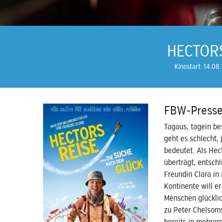
HECTORS
Kinostart: 14.08.
FBW-Presse
Tagaus, tagein be
geht es schlecht,
bedeutet. Als Hec
überträgt, entschl
Freundin Clara in
Kontinente will e
Menschen glücklic
zu Peter Chelsoms