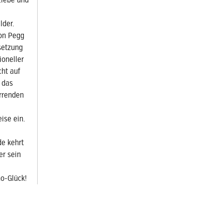
Liebe und
lder.
mon Pegg
esetzung
ioneller
cht auf
 das
irrenden
ise ein.
de kehrt
er sein
o-Glück!