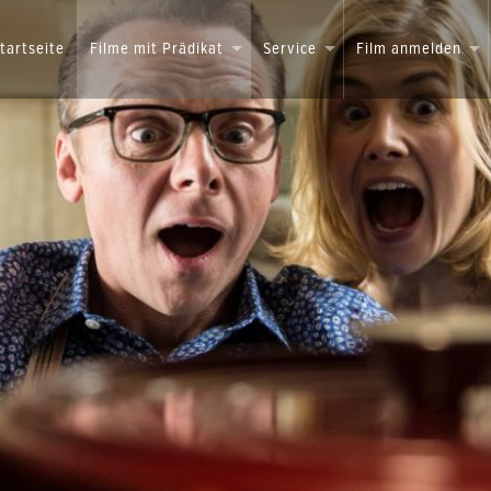
tartseite
Filme mit Prädikat
Service
Film anmelden