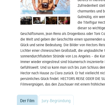
bereits in mehrer
Zufriedenheit stel
charmantes und be
Gutmütig, ein wen
die Titelfigur Hec
dieser so wichtige
Geschäftsmann, Jean Reno als Drogenboss oder Toni Coll
die Welt und geben der Geschichte einen spannenden 
Glück und seine Bedeutung. Die Bilder von Hectors Rei
Lichter einer chinesischen Großstadt, die unglaubliche
sonnendurchfluteten Strände von Los Angeles – die Kam
Immer wieder eingestreut sind träumerisch inszeniert
Gefühlswelt. Und so kann man sich bis zum Schluss dem
Hector nach Hause zu Clara zurück. Er hat vielleicht ni
persönliches Glück findet. HECTORS REISE ODER DIE 
Filmvergnügen, das den Zuschauer mit einem fröhlichen
Der Film
Jury-Begründung