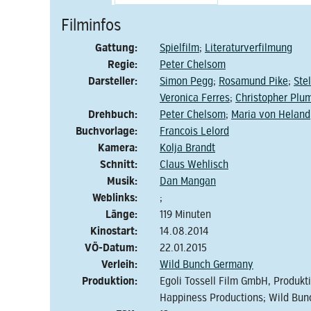
Filminfos
Gattung:
Spielfilm
;
Literaturverfilmung
Regie:
Peter Chelsom
Darsteller:
Simon Pegg
;
Rosamund Pike
;
Ste
Veronica Ferres
;
Christopher Plu
Drehbuch:
Peter Chelsom
;
Maria von Heland
Buchvorlage:
Francois Lelord
Kamera:
Kolja Brandt
Schnitt:
Claus Wehlisch
Musik:
Dan Mangan
Weblinks:
;
Länge:
119 Minuten
Kinostart:
14.08.2014
VÖ-Datum:
22.01.2015
Verleih:
Wild Bunch Germany
Produktion:
Egoli Tossell Film GmbH, Produkti
Happiness Productions; Wild Bu