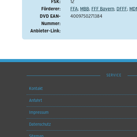
FSK:
12
Förderer:
FFA
;
MBB
;
FFF Bayern
;
DFFF
;
MD
DVD EAN-
4009750271384
Nummer:
Anbieter-Link:
SERVICE
Kontakt
Anfahrt
Impressum
Datenschutz
Sitemap