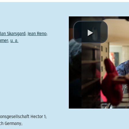
llan Skarsgard
;
Jean Reno
;
mmer
;
u. a.
onsgesellschaft Hector 1;
nch Germany;