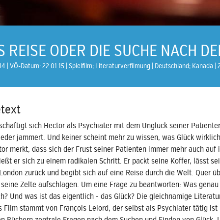
 REISE ODER DIE SUCHE NACH D
14
VÖ-Datum: 22.01.15
Spielfilm
;
Literaturverfilmung
Deutschland
;
Kanada
text
schäftigt sich Hector als Psychiater mit dem Unglück seiner Patiente
 jeder jammert. Und keiner scheint mehr zu wissen, was Glück wirklic
tor merkt, dass sich der Frust seiner Patienten immer mehr auch auf 
ießt er sich zu einem radikalen Schritt. Er packt seine Koffer, lässt se
 London zurück und begibt sich auf eine Reise durch die Welt. Quer üb
r seine Zelte aufschlagen. Um eine Frage zu beantworten: Was gena
h? Und was ist das eigentlich - das Glück? Die gleichnamige Literatu
 Film stammt von François Lelord, der selbst als Psychiater tätig ist