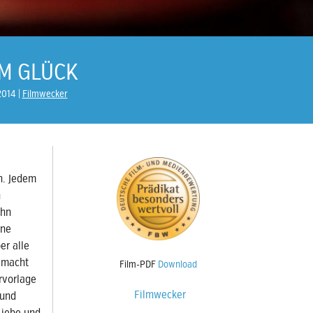
EM GLÜCK
2014
Filmwecker
n. Jedem
h
ihn
ine
er alle
u macht
Film-PDF
Download
rvorlage
Filmwecker
 und