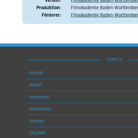
Verleih:
Filmakademie Baden-Württembe
Produktion:
Filmakademie Baden-Württembe
Förderer:
Filmakademie Baden-Württembe
SERVICE
Kontakt
Anfahrt
Impressum
Datenschutz
Sitemap
FAQ/Hilfe