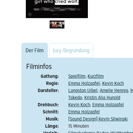
Der Film
Jury-Begründung
Filminfos
Gattung:
Spielfilm
;
Kurzfilm
Regie:
Emma Holzapfel
;
Kevin Koch
Darsteller:
Langston Uibel
;
Amelie Hennig
;
M
Takeda
;
Kristin Alia Hunold
Drehbuch:
Kevin Koch
;
Emma Holzapfel
Schnitt:
Emma Holzapfel
Musik:
(Sound Design) Kevin Sliwinski
Länge:
15 Minuten