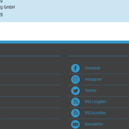
rg
rg GmbH
rg
Facebook
Instagram
Twitter
RSS Langfilm
RSS Kurzfilm
Newsletter