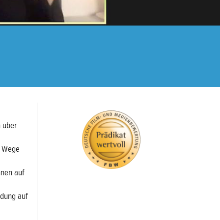
n über
e Wege
hnen auf
ndung auf