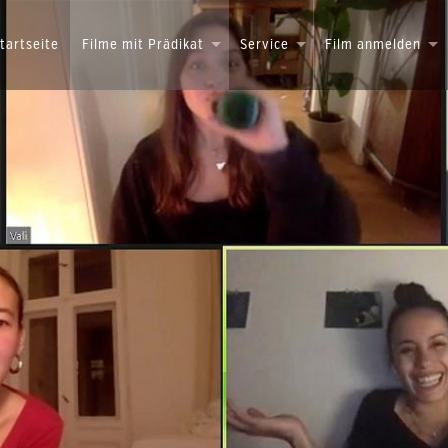
tartseite
Filme mit Prädikat
Service
Film anmelden