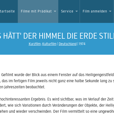
tartseite
Filme mit Prädikat
Service
Film anmelden
 HÄTT' DER HIMMEL DIE ERDE STILL
Kurzfilm
;
Kulturfilm
Deutschland
1974
 Gefilmt wurde der Blick aus einem Fenster auf das Heiligengeistfeld
das im fertigen Film jeweils nicht ganz eine halbe Sekunde lang zu s
en Jahreszeiten beobachtet.
ochinteressanten Ergebnis: Es wird sichtbar, was im Verlauf der Zeit
dert, wie sich Variationen durch Veränderungen der Objekte, der Helli
stehen und wieder verschwinden. Der Film vermittelt so eine ungewöh