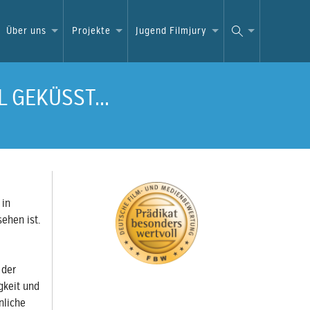
Über uns
Projekte
Jugend Filmjury
 GEKÜSST...
 in
ehen ist.
 der
gkeit und
nliche