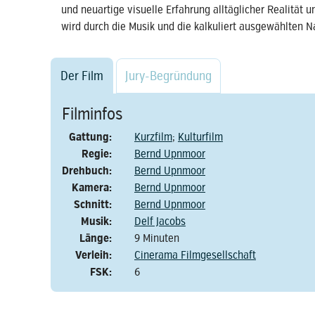
und neuartige visuelle Erfahrung alltäglicher Realität u
wird durch die Musik und die kalkuliert ausgewählten N
Der Film
Jury-Begründung
Filminfos
Gattung:
Kurzfilm
;
Kulturfilm
Regie:
Bernd Upnmoor
Drehbuch:
Bernd Upnmoor
Kamera:
Bernd Upnmoor
Schnitt:
Bernd Upnmoor
Musik:
Delf Jacobs
Länge:
9 Minuten
Verleih:
Cinerama Filmgesellschaft
FSK:
6