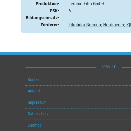
Produktion:
Lemme Film GmbH
FSK:
6
Bildungseinsatz:
;
Förderer:
Filmbüro Bremen
;
Nordmedia
;
KJ
SERVICE
Kontakt
Anfahrt
Impressum
Datenschutz
Sitemap