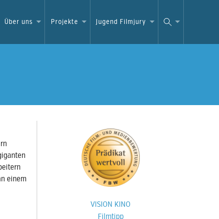
Über uns
Projekte
Jugend Filmjury
ern
giganten
beitern
 an einem
VISION KINO
Filmtipp