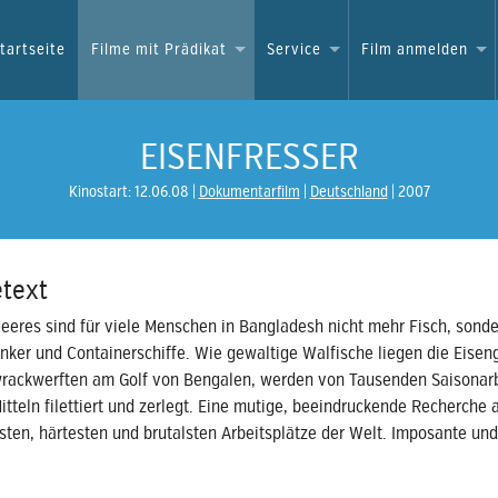
tartseite
Filme mit Prädikat
Service
Film anmelden
EISENFRESSER
Kinostart: 12.06.08
Dokumentarfilm
Deutschland
2007
text
eeres sind für viele Menschen in Bangladesh nicht mehr Fisch, sond
ker und Containerschiffe. Wie gewaltige Walfische liegen die Eisen
wrackwerften am Golf von Bengalen, werden von Tausenden Saisonar
Mitteln filettiert und zerlegt. Eine mutige, beeindruckende Recherche
ten, härtesten und brutalsten Arbeitsplätze der Welt. Imposante und