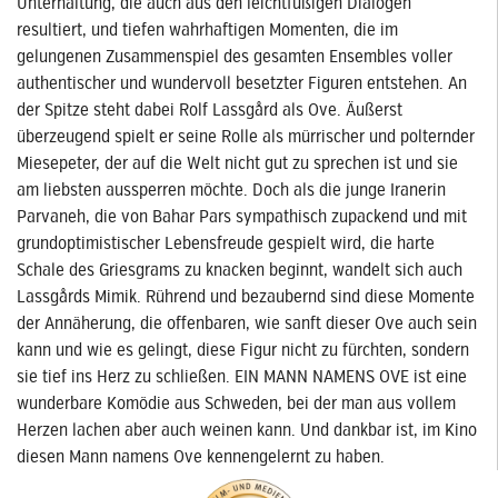
Unterhaltung, die auch aus den leichtfüßigen Dialogen
resultiert, und tiefen wahrhaftigen Momenten, die im
gelungenen Zusammenspiel des gesamten Ensembles voller
authentischer und wundervoll besetzter Figuren entstehen. An
der Spitze steht dabei Rolf Lassgård als Ove. Äußerst
überzeugend spielt er seine Rolle als mürrischer und polternder
Miesepeter, der auf die Welt nicht gut zu sprechen ist und sie
am liebsten aussperren möchte. Doch als die junge Iranerin
Parvaneh, die von Bahar Pars sympathisch zupackend und mit
grundoptimistischer Lebensfreude gespielt wird, die harte
Schale des Griesgrams zu knacken beginnt, wandelt sich auch
Lassgårds Mimik. Rührend und bezaubernd sind diese Momente
der Annäherung, die offenbaren, wie sanft dieser Ove auch sein
kann und wie es gelingt, diese Figur nicht zu fürchten, sondern
sie tief ins Herz zu schließen. EIN MANN NAMENS OVE ist eine
wunderbare Komödie aus Schweden, bei der man aus vollem
Herzen lachen aber auch weinen kann. Und dankbar ist, im Kino
diesen Mann namens Ove kennengelernt zu haben.