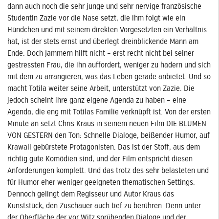
dann auch noch die sehr junge und sehr nervige französische
Studentin Zazie vor die Nase setzt, die ihm folgt wie ein
Hündchen und mit seinem direkten Vorgesetzten ein Verhältnis
hat, ist der stets ernst und überlegt dreinblickende Mann am
Ende. Doch Jammern hilft nicht – erst recht nicht bei seiner
gestressten Frau, die ihn auffordert, weniger zu hadern und sich
mit dem zu arrangieren, was das Leben gerade anbietet. Und so
macht Totila weiter seine Arbeit, unterstützt von Zazie. Die
jedoch scheint ihre ganz eigene Agenda zu haben – eine
Agenda, die eng mit Totilas Familie verknüpft ist. Von der ersten
Minute an setzt Chris Kraus in seinem neuen Film DIE BLUMEN
VON GESTERN den Ton: Schnelle Dialoge, beißender Humor, auf
Krawall gebürstete Protagonisten. Das ist der Stoff, aus dem
richtig gute Komödien sind, und der Film entspricht diesen
Anforderungen komplett. Und das trotz des sehr belasteten und
für Humor eher weniger geeigneten thematischen Settings.
Dennoch gelingt dem Regisseur und Autor Kraus das
Kunststück, den Zuschauer auch tief zu berühren. Denn unter
der Oberfläche der vor Witz sprühenden Dialoge und der