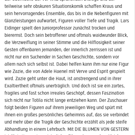
teilweise sehr obskuren Situationskomik schaffen Kraus und
sein hervorragendes Ensemble, das bis in die Nebenfiguren mit
Glanzleistungen aufwartet, Figuren voller Tiefe und Tragik. Lars
Eidinger spielt den Juniorprofessor zunächst trocken und
bierernst. Doch sein betroffener und oftmals waidwunder Blick,
die Verzweiflung in seiner Stimme und die Hilflosigkeit seiner
Gesten offenbaren jemanden, der innerlich zerrissen ist und
nicht nur ein Suchender in Sachen Geschichte, sondern vor
allem nach sich selbst ist. Dabei helfen kann ihm nur eine Figur
wie Zazie, die von Adele Haenel mit Verve und Esprit gespielt
wird. Zazie geht unter die Haut, ist anstrengend und in ihrer
Exaltiertheit oftmals unerträglich. Und doch ist sie ein zartes,
fragiles und fast schon irreales Geschöpf, dessen Faszination
sich nicht nur Totila nicht lange entziehen kann. Der Zuschauer
folgt beiden Figuren auf ihrem jeweiligen Weg und spürt mit
ihnen ein großes persönliches Geheimnis auf, das sie verbindet
und mehr über die Tragik der Geschichte erzählt als jede steife
Abhandlung in einem Lehrbuch. Mit DIE BLUMEN VON GESTERN