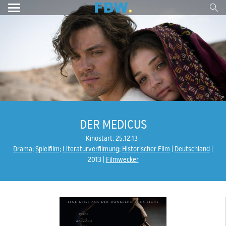
DER MEDICUS
Kinostart: 25.12.13
Drama
;
Spielfilm
;
Literaturverfilmung
;
Historischer Film
Deutschland
2013
Filmwecker