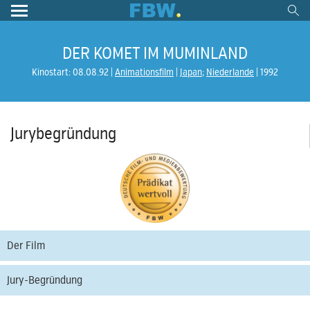
DER KOMET IM MUMINLAND
Kinostart: 08.08.92
Animationsfilm
Japan
;
Niederlande
1992
Jurybegründung
Der Film
Jury-Begründung