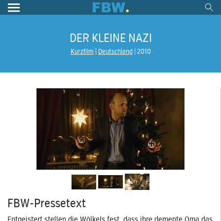
DER KLEINE NAZI
Kurzfilm
Deutschland
2010
FBW-Pressetext
Entgeistert stellen die Wölkels fest, dass ihre demente Oma das