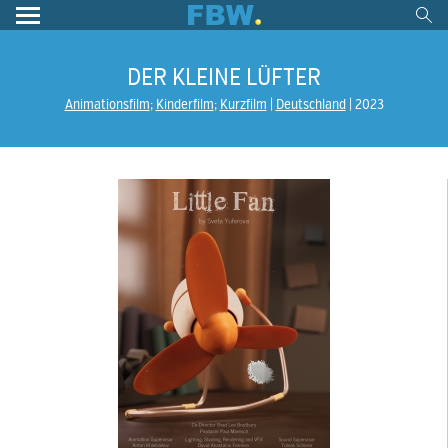
DER KLEINE LÜFTER
Animationsfilm
;
Kinderfilm
;
Kurzfilm
Deutschland
2023