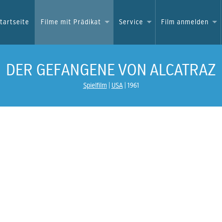
tartseite
Filme mit Prädikat
Service
Film anmelden
DER GEFANGENE VON ALCATRAZ
Spielfilm
USA
1961