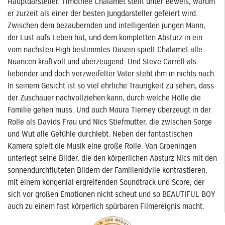
Hauptdarsteller. Timotheé Chalamet stellt unter Beweis, warum
er zurzeit als einer der besten Jungdarsteller gefeiert wird.
Zwischen dem bezaubernden und intelligenten jungen Mann,
der Lust aufs Leben hat, und dem kompletten Absturz in ein
vom nächsten High bestimmtes Dasein spielt Chalamet alle
Nuancen kraftvoll und überzeugend. Und Steve Carrell als
liebender und doch verzweifelter Vater steht ihm in nichts nach.
In seinem Gesicht ist so viel ehrliche Traurigkeit zu sehen, dass
der Zuschauer nachvollziehen kann, durch welche Hölle die
Familie gehen muss. Und auch Maura Tierney überzeugt in der
Rolle als Davids Frau und Nics Stiefmutter, die zwischen Sorge
und Wut alle Gefühle durchlebt. Neben der fantastischen
Kamera spielt die Musik eine große Rolle. Van Groeningen
unterlegt seine Bilder, die den körperlichen Absturz Nics mit den
sonnendurchfluteten Bildern der Familienidylle kontrastieren,
mit einem kongenial ergreifenden Soundtrack und Score, der
sich vor großen Emotionen nicht scheut und so BEAUTIFUL BOY
auch zu einem fast körperlich spürbaren Filmereignis macht.