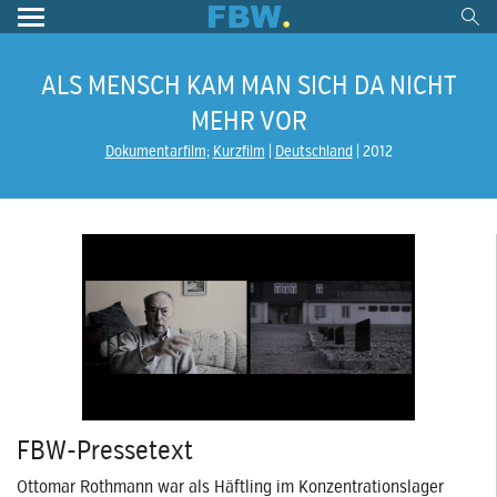
ALS MENSCH KAM MAN SICH DA NICHT
MEHR VOR
Dokumentarfilm
;
Kurzfilm
Deutschland
2012
FBW-Pressetext
Ottomar Rothmann war als Häftling im Konzentrationslager