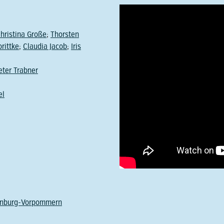
hristina Große
;
Thorsten
orittke
;
Claudia Jacob
;
Iris
eter Trabner
el
enburg-Vorpommern