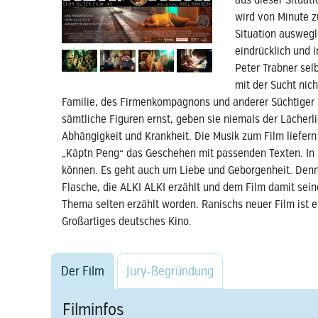
aus dieser Situat
wird von Minute zu
Situation auswegl
eindrücklich und i
Peter Trabner sel
mit der Sucht nich
Familie, des Firmenkompagnons und anderer Süchtiger
sämtliche Figuren ernst, geben sie niemals der Lächer
Abhängigkeit und Krankheit. Die Musik zum Film liefern
„Käptn Peng“ das Geschehen mit passenden Texten. In s
können. Es geht auch um Liebe und Geborgenheit. Denn 
Flasche, die ALKI ALKI erzählt und dem Film damit seine
Thema selten erzählt worden. Ranischs neuer Film ist 
Großartiges deutsches Kino.
Der Film
Jury-Begründung
Filminfos