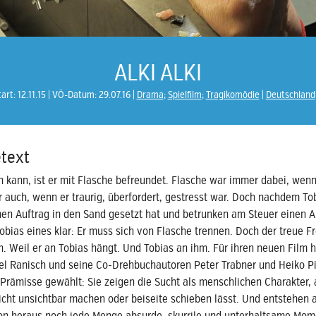
ALKI ALKI
art: 12.11.15
VÖ-Datum: 29.07.16
Drama
;
Spielfilm
;
Tragikomödie
Deutschland
text
n kann, ist er mit Flasche befreundet. Flasche war immer dabei, wen
er auch, wenn er traurig, überfordert, gestresst war. Doch nachdem To
hen Auftrag in den Sand gesetzt hat und betrunken am Steuer einen A
obias eines klar: Er muss sich von Flasche trennen. Doch der treue Fr
n. Weil er an Tobias hängt. Und Tobias an ihm. Für ihren neuen Film 
el Ranisch und seine Co-Drehbuchautoren Peter Trabner und Heiko P
 Prämisse gewählt: Sie zeigen die Sucht als menschlichen Charakter, 
nicht unsichtbar machen oder beiseite schieben lässt. Und entstehen 