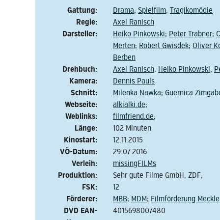
Gattung:
Drama
;
Spielfilm
;
Tragikomödie
Regie:
Axel Ranisch
Darsteller:
Heiko Pinkowski
;
Peter Trabner
;
C
Merten
;
Robert Gwisdek
;
Oliver K
Berben
Drehbuch:
Axel Ranisch
;
Heiko Pinkowski
;
P
Kamera:
Dennis Pauls
Schnitt:
Milenka Nawka
;
Guernica Zimgab
Webseite:
alkialki.de
;
Weblinks:
filmfriend.de
;
Länge:
102 Minuten
Kinostart:
12.11.2015
VÖ-Datum:
29.07.2016
Verleih:
missingFILMs
Produktion:
Sehr gute Filme GmbH, ZDF;
FSK:
12
Förderer:
MBB
;
MDM
;
Filmförderung Meckl
DVD EAN-
4015698007480