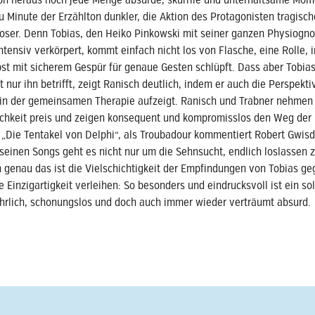
ion heraus noch jede Menge absurde, skurrile und unterhaltsame Mom
 Minute der Erzählton dunkler, die Aktion des Protagonisten tragische
oser. Denn Tobias, den Heiko Pinkowski mit seiner ganzen Physiogn
ntensiv verkörpert, kommt einfach nicht los von Flasche, eine Rolle, i
bst mit sicherem Gespür für genaue Gesten schlüpft. Dass aber Tobia
t nur ihn betrifft, zeigt Ranisch deutlich, indem er auch die Perspekti
 in der gemeinsamen Therapie aufzeigt. Ranisch und Trabner nehmen
lichkeit preis und zeigen konsequent und kompromisslos den Weg der
 „Die Tentakel von Delphi“, als Troubadour kommentiert Robert Gwisd
einen Songs geht es nicht nur um die Sehnsucht, endlich loslassen 
genau das ist die Vielschichtigkeit der Empfindungen von Tobias g
 Einzigartigkeit verleihen: So besonders und eindrucksvoll ist ein so
ehrlich, schonungslos und doch auch immer wieder verträumt absurd.