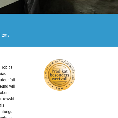
2015
n Tobias
bias
utounfall
eund will
haben
inkowski
als
anfangs