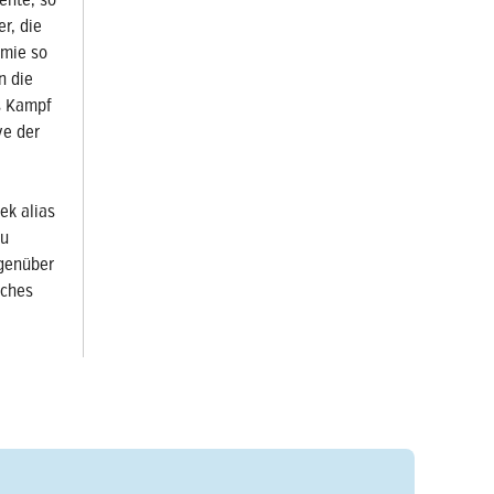
ente, so
r, die
omie so
n die
s Kampf
ve der
ek alias
zu
egenüber
lches