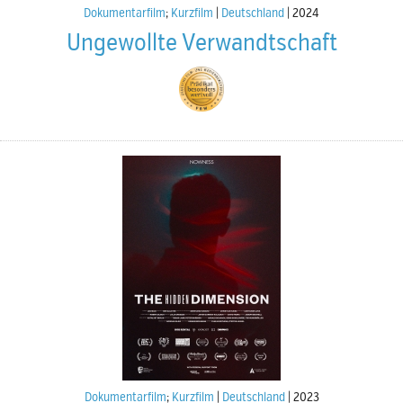
Dokumentarfilm
;
Kurzfilm
Deutschland
2024
Ungewollte Verwandtschaft
Dokumentarfilm
;
Kurzfilm
Deutschland
2023