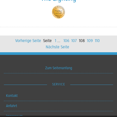
Vorherige Seite
Seite
1
...
106
107
108
109
110
Nächste Seite
Zum Seitenanfang
SERVICE
Kontakt
Anfahrt
Impressum