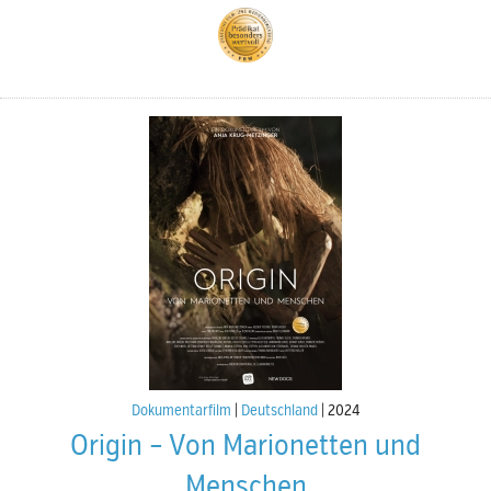
Dokumentarfilm
Deutschland
2024
Origin – Von Marionetten und
Menschen