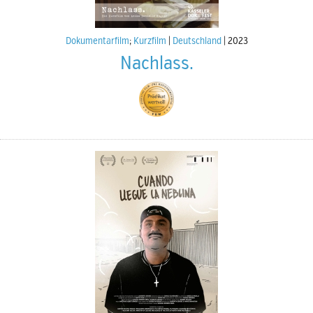
Dokumentarfilm
;
Kurzfilm
Deutschland
2023
Nachlass.