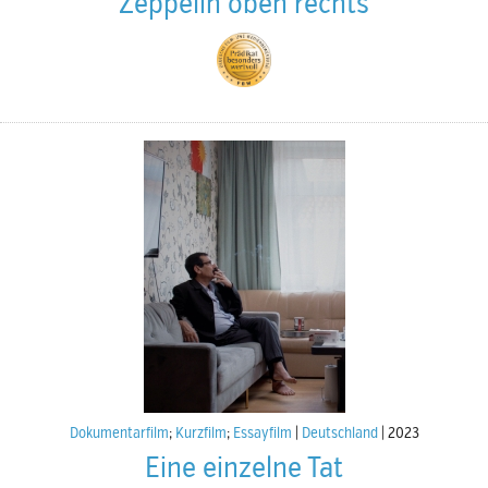
Zeppelin oben rechts
Dokumentarfilm
;
Kurzfilm
;
Essayfilm
Deutschland
2023
Eine einzelne Tat